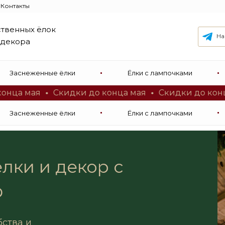
Контакты
ственных ёлок
На
 декора
 ёлок
Заснеженные ёлки
Ëлки с лампочками
мая
Скидки до конца мая
Скидки до конца мая
Заснеженные ёлки
Ëлки с лампочками
лки и декор с
Ф
ства и