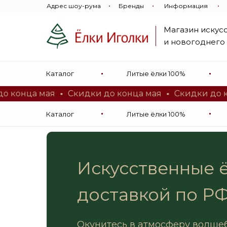
Адрес шоу-рума
Бренды
Информация
Магазин искус
и новогоднего
Магазин искусственных
Каталог
Литые ёлки 100%
и новогоднего декора
ца мая
Скидки до конца мая
Скидки до конца 
Каталог
Литые ёлки 100%
Искусственные ё
доставкой по Р
Окунитесь в атмосферу волшеб