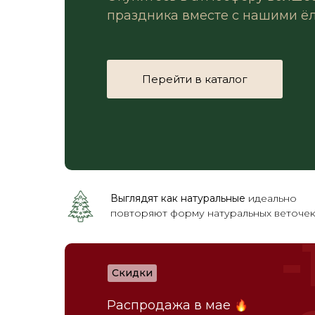
праздника вместе с нашими ё
Перейти в каталог
Выглядят как натуральные
идеально
повторяют форму натуральных веточе
-
Скидки
Распродажа в мае