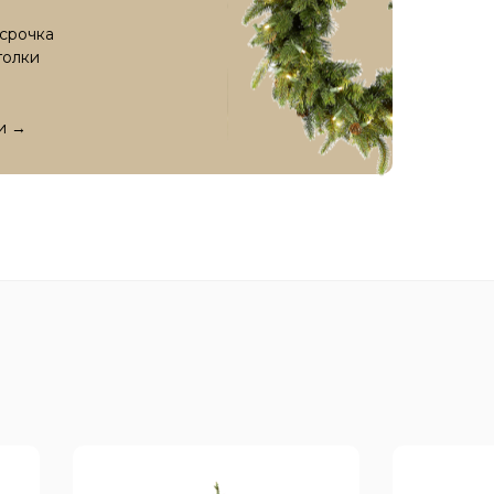
срочка
голки
и →