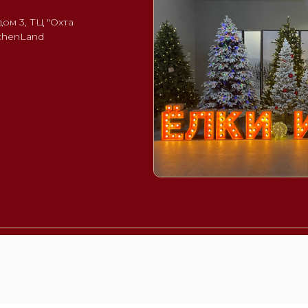
ом 3, ТЦ "Охта
uchenLand