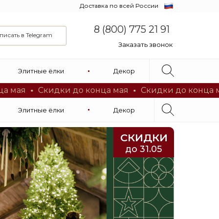
Доставка по всей России
8 (800) 775 21 91
писать в Telegram
Заказать звонок
8 (800) 775 21 91
Онлайн подбор
Элитные ёлки
Декор
по видео звонку
Заказать звонок
Скидки до конца мая
Скидки до конца мая
Элитные ёлки
Декор
СКИДКИ
до 31.05
Онлайн подбор