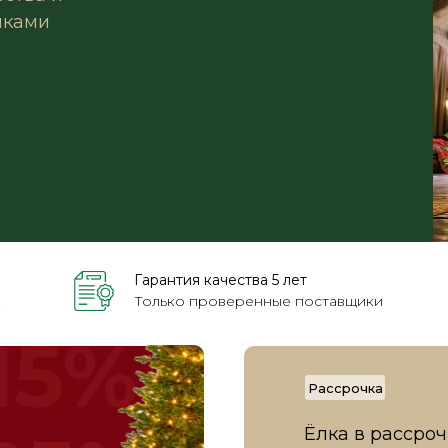
лками
Гарантия качества 5 лет
Только проверенные поставщики
к
15%
Рассрочка
Ёлка в рассроч