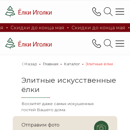
Каталог
Литые ёлки 100%
Заснеженн
кидки до конца мая
Скидки до конца мая
Скид
Каталог
Литые ёлки 100%
Заснеженн
Магазин искусствен
и новогоднего дек
Назад
_
•
_
Главная
_
•
_
Каталог
_
•
_
Элитные ёлки
Элитные искусственные
ёлки
Восхитят даже самых искушенных
гостей Вашего дома
Магазин искусственных ё
и новогоднего декора
Отправим фото
Фото елки в живую