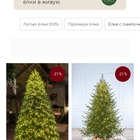
ёлки в живую
Литые ёлки 100%
Премиум ёлки
Ëлки с лампоч
Розыгрыш Apple Watch
для всех клиентов
Гарантия качества
на елки до 5 лет
Пожаробезопасны.
Не выделяют
-21%
-21%
фенол
Быстрая и удобная
доставка по всей России