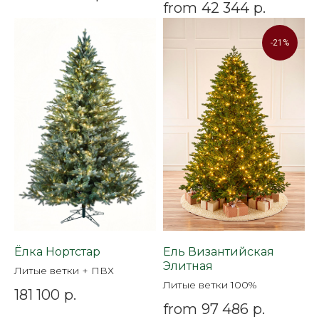
from
42 344
р.
-21%
Ёлка Нортстар
Ель Византийская
Элитная
Литые ветки + ПВХ
Литые ветки 100%
181 100
р.
from
97 486
р.