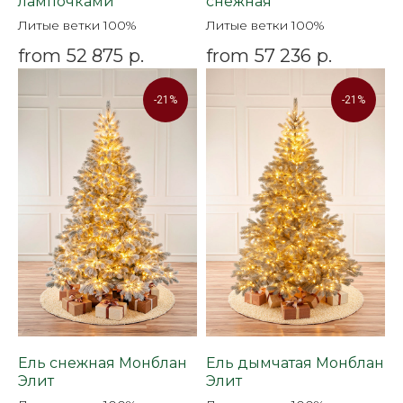
лампочками
снежная
Литые ветки 100%
Литые ветки 100%
from
52 875
р.
from
57 236
р.
-21%
-21%
Ель снежная Монблан
Ель дымчатая Монблан
Элит
Элит