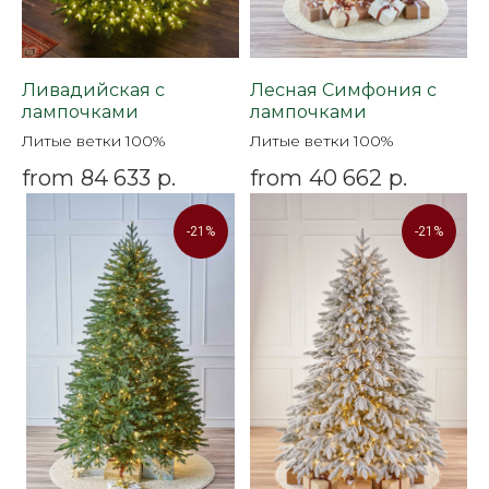
Оставьте свои данные. Мы свяжемся
Ливадийская с
Лесная Симфония с
с Вами, проконсультируем, проведем
лампочками
лампочками
online
презентацию понравившейся
Литые ветки 100%
Литые ветки 100%
ёлки
from
84 633
р.
from
40 662
р.
-21%
-21%