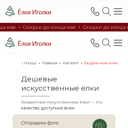
Каталог
Литые ёлки 100%
Заснеженн
а мая
Скидки до конца мая
Скидки до конца м
Каталог
Литые ёлки 100%
Заснеженн
Магазин искусствен
и новогоднего дек
Назад
_
•
_
Главная
_
•
_
Каталог
_
•
_
Бюджетные ёлки
Дешевые
искусственные ёлки
Бюджетные искусственные ёлки — это
качество доступное всем
Магазин искусственных ё
и новогоднего декора
Отправим фото
Фото елки в живую