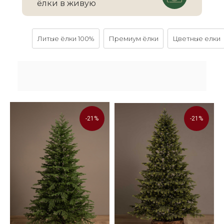
ёлки в живую
Литые ёлки 100%
Премиум ёлки
Цветные елки
-21%
-21%