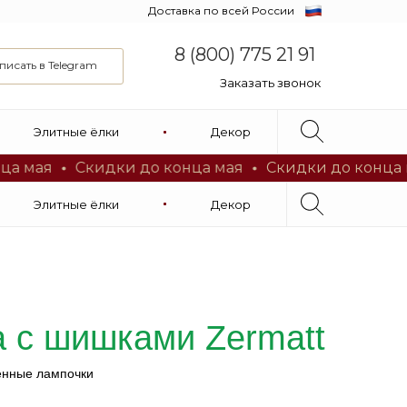
Доставка по всей России
8 (800) 775 21 91
писать в Telegram
Заказать звонок
8 (800) 775 21 91
Онлайн подбор
Элитные ёлки
Декор
по видео звонку
Заказать звонок
я
Скидки до конца мая
Скидки до конца мая
Элитные ёлки
Декор
а с шишками Zermatt
енные лампочки
Онлайн подбор