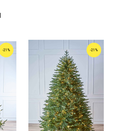
я
-21%
-21%