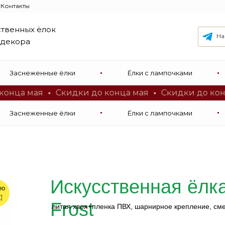
Контакты
ственных ёлок
На
 декора
 ёлок
Заснеженные ёлки
Ëлки с лампочками
 мая
Скидки до конца мая
Скидки до конца ма
Заснеженные ёлки
Ëлки с лампочками
Искусственная ёлк
ео
Frost
литая хвоя+пленка ПВХ, шарнирное крепление, см