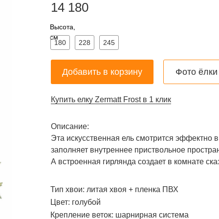
14 180
Высота,
см
180
228
245
Добавить в корзину
Фото ёлки
Купить елку Zermatt Frost в 1 клик
Описание:
Эта искусственная ель смотрится эффектно в
заполняет внутреннее приствольное простран
А встроенная гирлянда создает в комнате ска
Тип хвои:
литая хвоя + пленка ПВХ
Цвет:
голубой
Крепление веток
:
шарнирная система