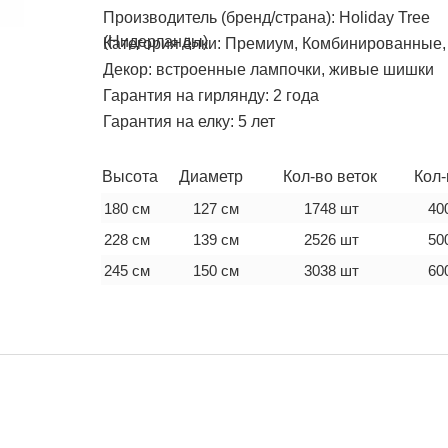
Производитель (бренд/страна)
:
Holiday Tree
(Нидерланды)
Категория ёлки
:
Премиум
,
Комбинированные
Декор:
встроенные лампочки
,
живые шишки
Гарантия на гирлянду:
2 года
Гарантия на елку:
5 лет
Высота
Диаметр
Кол-во веток
Кол-
180 см
127 см
1748 шт
40
228 см
139 см
2526 шт
50
245 см
150 см
3038 шт
60