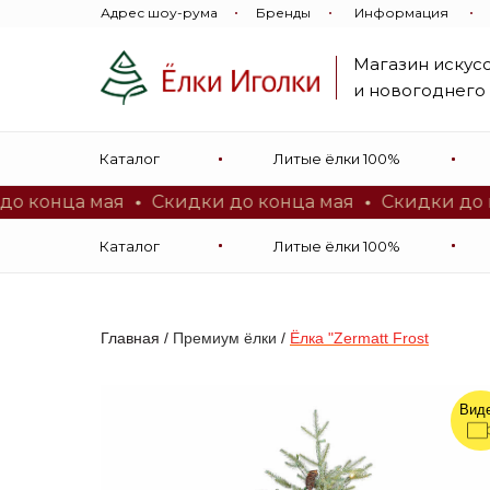
Адрес шоу-рума
Бренды
Информация
Whatsapp
Связаться в:
Telegram
Магазин искус
Viber
и новогоднего
Магазин искусственных
Каталог
Литые ёлки 100%
и новогоднего декора
нца мая
Скидки до конца мая
Скидки до конца
Каталог
Литые ёлки 100%
Главная
/
Премиум ёлки
/
Ёлка "Zermatt Frost
Вид