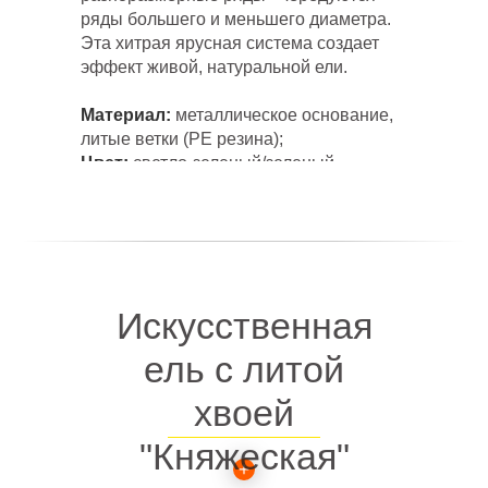
ряды большего и меньшего диаметра.
Эта хитрая ярусная система создает
эффект живой, натуральной ели.
Материал:
металлическое основание,
литые ветки (PE резина);
ПРЕИМУЩЕСТВ
Цвет:
светло-зеленый/зеленый
Искусственная
ель с литой
Начните диалог
в
хвоей
мессенджерах:
"Княжеская"