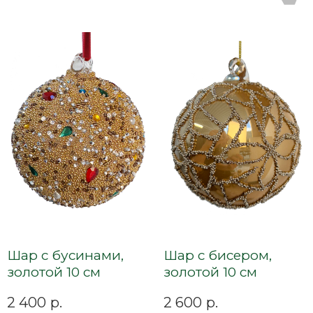
Шар с бусинами,
Шар с бисером,
золотой 10 см
золотой 10 см
2 400
р.
2 600
р.