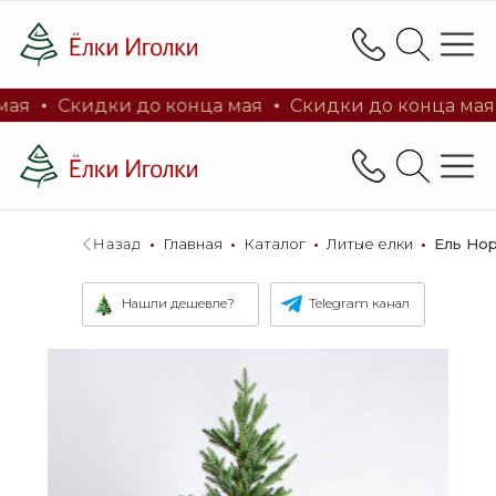
Каталог
Литые ёлки 100%
Заснеженн
ая
Скидки до конца мая
Скидки до конца мая
Каталог
Литые ёлки 100%
Заснеженн
Магазин искусствен
и новогоднего дек
Назад
_
•
_
Главная
_
•
_
Каталог
_
•
_
Литые елки
_
•
_
Ель Но
Нашли дешевле?
Telegram канал
Магазин искусственных ё
и новогоднего декора