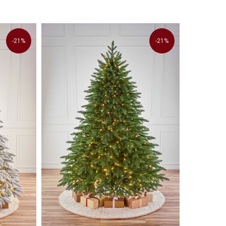
по видео звонку
-21%
-21%