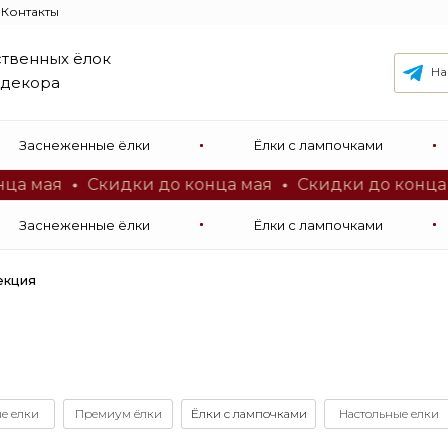
Контакты
ственных ёлок
На
 декора
 ёлок
Заснеженные ёлки
Ëлки с лампочками
мая
Скидки до конца мая
Скидки до конца мая
Заснеженные ёлки
Ëлки с лампочками
екция
е елки
Премиум ёлки
Ëлки с лампочками
Настольные елки