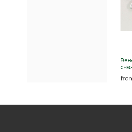
Вен
сне
fro