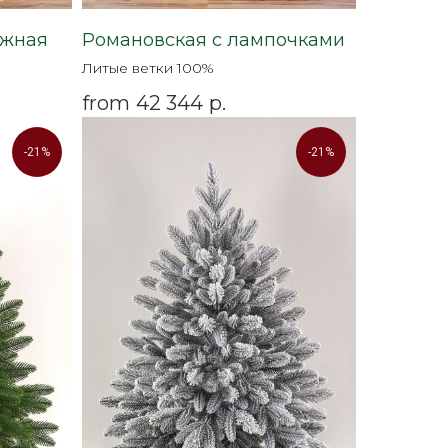
ежная
Романовская c лампочками
Литые ветки 100%
from
42 344
р.
-21%
-21%