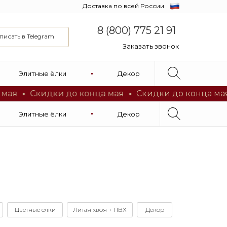
Доставка по всей России
8 (800) 775 21 91
писать в Telegram
Заказать звонок
8 (800) 775 21 91
Онлайн подбор
Элитные ёлки
Декор
по видео звонку
Заказать звонок
Скидки до конца мая
Скидки до конца мая
Элитные ёлки
Декор
Цветные елки
Литая хвоя + ПВХ
Декор
Онлайн подбор