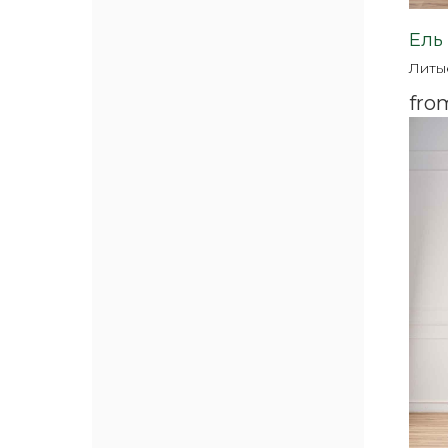
Ель
Литы
fro