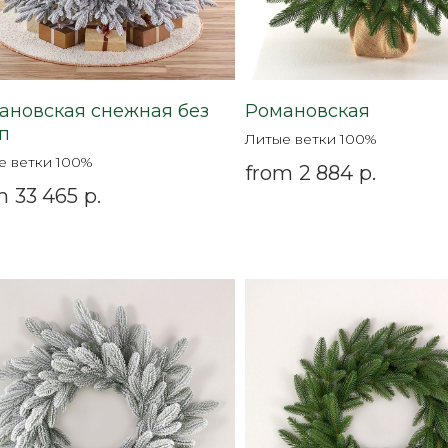
ановская снежная без
Романовская
п
Литые ветки 100%
е ветки 100%
from
2 884
р.
m
33 465
р.