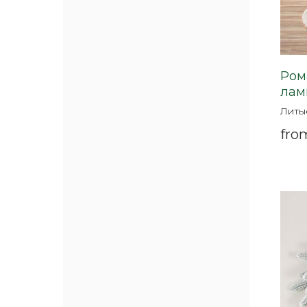
Ром
лам
Литы
fro