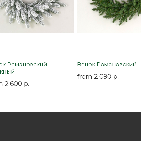
ок Романовский
Венок Романовский
жный
from
2 090
р.
m
2 600
р.