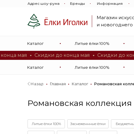
Адрес шоу-рума
Бренды
Информация
Магазин искус
и новогоднего
Магазин искусственных
Каталог
Литые ёлки 100%
и новогоднего декора
ца мая
Скидки до конца мая
Скидки до конца 
Каталог
Литые ёлки 100%
Назад
_
•
_
Главная
_
•
_
Каталог
_
•
_
Романовская колл
Романовская коллекция
Литые ёлки 100%
Заснеженнные ёлки
Бюджетны