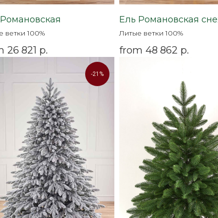
 Романовская
Ель Романовская сн
е ветки 100%
Литые ветки 100%
m
26 821
р.
from
48 862
р.
-21%